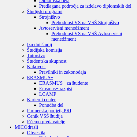
Diplomska dela
Predlagana področja za izdelavo diplomskih del
Študijski programi
Strojništvo
Prehodnost VS na VSŠ Strojništvo
Avtoservisni menedžment
Prehodnost VS na VSŠ Avtoservisni
menedžment
Izredni študij
Študijska komisija
Tutorstvo
Študentska skupnost
Kakovost
Pravilniki in zakonodaja
ERASMUS+
ERASMUS+ za študente
Erasmus+ razpisi
LCAMP
Karierni center
Ponudba del
Partnerska podjetja
PRI
Cenik VSŠ študija
Iščemo predavatelje
MIC
Odrasli
Obvestila