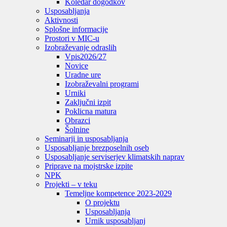
Koledar dogodkov
Usposabljanja
Aktivnosti
Splošne informacije
Prostori v MIC-u
Izobraževanje odraslih
Vpis
2026/27
Novice
Uradne ure
Izobraževalni programi
Urniki
Zaključni izpit
Poklicna matura
Obrazci
Šolnine
Seminarji in usposabljanja
Usposabljanje brezposelnih oseb
Usposabljanje serviserjev klimatskih naprav
Priprave na mojstrske izpite
NPK
Projekti – v teku
Temeljne kompetence 2023-2029
O projektu
Usposabljanja
Urnik usposabljanj