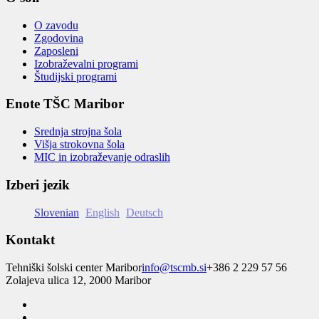
O zavodu
Zgodovina
Zaposleni
Izobraževalni programi
Študijski programi
Enote TŠC Maribor
Srednja strojna šola
Višja strokovna šola
MIC in izobraževanje odraslih
Izberi jezik
Slovenian
English
Deutsch
Kontakt
Tehniški šolski center Maribor
info@tscmb.si
+386 2 229 57 56
Zolajeva ulica 12, 2000 Maribor