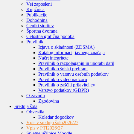
Vsi zaposleni
Knjižnica
Publikacije
Dohodnina
Ceniki storitev
Športna dvorana
Celostna grafična podoba
Pravilniki
Izjava o skladnosti (ZDSMA)
Katalog informacij javnega značaja
Načrt integritete
Pravilnik o razpolaganju in uporabi daril
Pravilnik o šolski prehrani
Pravilnik o varstvu osebnih podatkov
Pravilnik o video nadzoru
Pravilnik o zaščiti prijaviteljev
Varstvo podatkov (GDPR)
O zavodu
Zgodovina
Srednja šola
Obvestila
Koledar dogodkov
Vpis v srednjo šolo
2026/27
Vpis v PTI
2026/27
Spletne učilnice Moodle