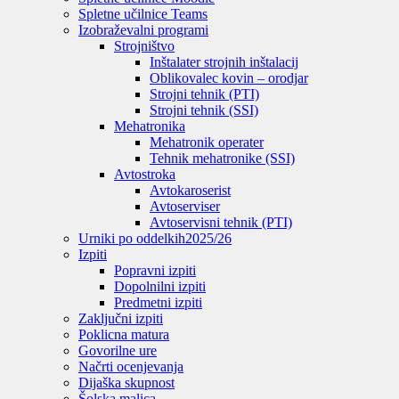
Spletne učilnice Teams
Izobraževalni programi
Strojništvo
Inštalater strojnih inštalacij
Oblikovalec kovin – orodjar
Strojni tehnik (PTI)
Strojni tehnik (SSI)
Mehatronika
Mehatronik operater
Tehnik mehatronike (SSI)
Avtostroka
Avtokaroserist
Avtoserviser
Avtoservisni tehnik (PTI)
Urniki po oddelkih
2025/26
Izpiti
Popravni izpiti
Dopolnilni izpiti
Predmetni izpiti
Zaključni izpiti
Poklicna matura
Govorilne ure
Načrti ocenjevanja
Dijaška skupnost
Šolska malica