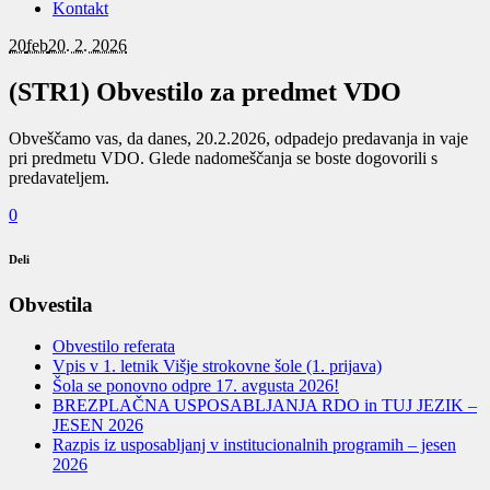
Kontakt
20
feb
20. 2. 2026
(STR1) Obvestilo za predmet VDO
Obveščamo vas, da danes, 20.2.2026, odpadejo predavanja in vaje
pri predmetu VDO. Glede nadomeščanja se boste dogovorili s
predavateljem.
0
Deli
Obvestila
Obvestilo referata
Vpis v 1. letnik Višje strokovne šole (1. prijava)
Šola se ponovno odpre 17. avgusta 2026!
BREZPLAČNA USPOSABLJANJA RDO in TUJ JEZIK –
JESEN 2026
Razpis iz usposabljanj v institucionalnih programih – jesen
2026