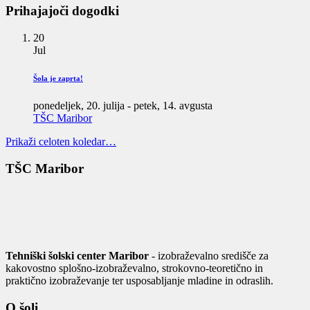
Prihajajoči dogodki
20
Jul
Šola je zaprta!
ponedeljek, 20. julija
-
petek, 14. avgusta
TŠC Maribor
Prikaži celoten koledar…
TŠC Maribor
Tehniški šolski center Maribor
- izobraževalno središče za
kakovostno splošno-izobraževalno, strokovno-teoretično in
praktično izobraževanje ter usposabljanje mladine in odraslih.
O šoli