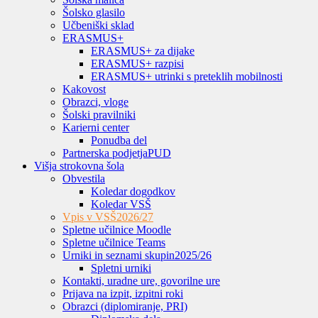
Šolsko glasilo
Učbeniški sklad
ERASMUS+
ERASMUS+ za dijake
ERASMUS+ razpisi
ERASMUS+ utrinki s preteklih mobilnosti
Kakovost
Obrazci, vloge
Šolski pravilniki
Karierni center
Ponudba del
Partnerska podjetja
PUD
Višja strokovna šola
Obvestila
Koledar dogodkov
Koledar VSŠ
Vpis v VSŠ
2026/27
Spletne učilnice Moodle
Spletne učilnice Teams
Urniki in seznami skupin
2025/26
Spletni urniki
Kontakti, uradne ure, govorilne ure
Prijava na izpit, izpitni roki
Obrazci (diplomiranje, PRI)