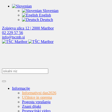
Slovenian
English
Deutsch
Zolajeva ulica 12 | 2000 Maribor
02 229 57 56
info@tscmb.si
Informacije
Informativni dan
2026
Učilnice in oprema
Pogosta vprašanja
Znani dijaki
Promocijski video