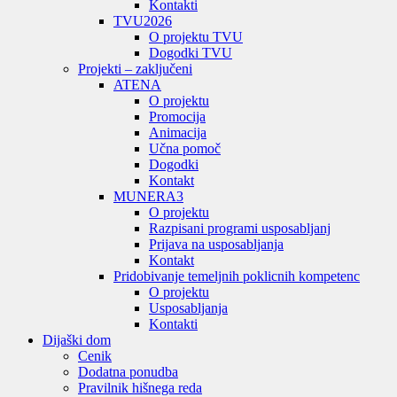
Kontakti
TVU
2026
O projektu TVU
Dogodki TVU
Projekti – zaključeni
ATENA
O projektu
Promocija
Animacija
Učna pomoč
Dogodki
Kontakt
MUNERA3
O projektu
Razpisani programi usposabljanj
Prijava na usposabljanja
Kontakt
Pridobivanje temeljnih poklicnih kompetenc
O projektu
Usposabljanja
Kontakti
Dijaški dom
Cenik
Dodatna ponudba
Pravilnik hišnega reda