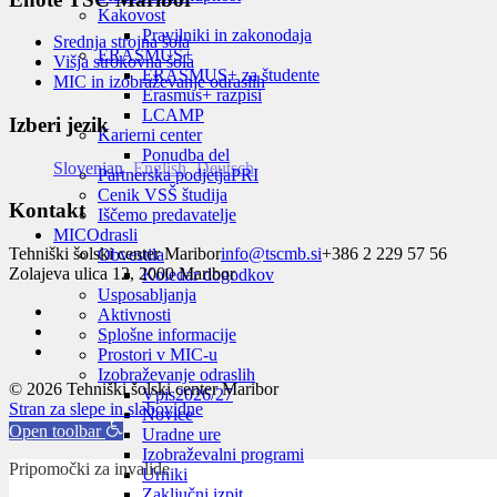
Kakovost
Pravilniki in zakonodaja
Srednja strojna šola
ERASMUS+
Višja strokovna šola
ERASMUS+ za študente
MIC in izobraževanje odraslih
Erasmus+ razpisi
LCAMP
Izberi jezik
Karierni center
Ponudba del
Slovenian
English
Deutsch
Partnerska podjetja
PRI
Cenik VSŠ študija
Kontakt
Iščemo predavatelje
MIC
Odrasli
Tehniški šolski center Maribor
info@tscmb.si
+386 2 229 57 56
Obvestila
Zolajeva ulica 12, 2000 Maribor
Koledar dogodkov
Usposabljanja
Aktivnosti
Splošne informacije
Prostori v MIC-u
Izobraževanje odraslih
© 2026 Tehniški šolski center Maribor
Vpis
2026/27
Stran za slepe in slabovidne
Novice
Open toolbar
Uradne ure
Izobraževalni programi
Pripomočki za invalide
Urniki
Zaključni izpit