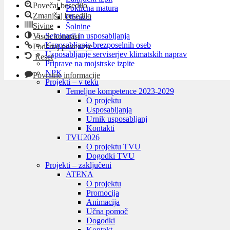
Povečaj besedilo
Poklicna matura
Zmanjšaj besedilo
Obrazci
Sivine
Šolnine
Seminarji in usposabljanja
Visok kontrast
Usposabljanje brezposelnih oseb
Podčrtaj povezave
Usposabljanje serviserjev klimatskih naprav
Reset
Priprave na mojstrske izpite
NPK
Povratne informacije
Projekti – v teku
Temeljne kompetence 2023-2029
O projektu
Usposabljanja
Urnik usposabljanj
Kontakti
TVU
2026
O projektu TVU
Dogodki TVU
Projekti – zaključeni
ATENA
O projektu
Promocija
Animacija
Učna pomoč
Dogodki
Kontakt