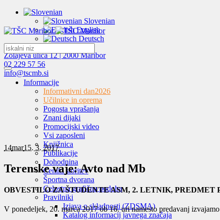
Slovenian
English
Deutsch
Zolajeva ulica 12 | 2000 Maribor
02 229 57 56
info@tscmb.si
Informacije
Informativni dan
2026
Učilnice in oprema
Pogosta vprašanja
Znani dijaki
Promocijski video
Vsi zaposleni
Knjižnica
14
mar
15. 3. 2017
Publikacije
Dohodnina
Terenske vaje: Avto nad Mb
Ceniki storitev
Športna dvorana
Celostna grafična podoba
OBVESTILO ZA ŠTUDENTE ASM, 2. LETNIK, PREDMET 
Pravilniki
Izjava o skladnosti (ZDSMA)
V ponedeljek, 20. marca 2017 ob 16. uri namesto predavanj izvajam
Katalog informacij javnega značaja