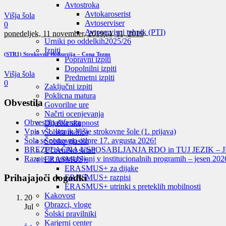
Avtostroka
Avtokaroserist
Višja šola
Avtoserviser
0
Avtoservisni tehnik (PTI)
ponedeljek, 11 november, 2019
14. 11. 2019
Urniki po oddelkih
2025/26
Izpiti
(STR1) Strokovna ekskurzija – Cona Tezno
Popravni izpiti
Dopolnilni izpiti
Višja šola
Predmetni izpiti
0
Zaključni izpiti
Poklicna matura
Obvestila
Govorilne ure
Načrti ocenjevanja
Obvestilo referata
Dijaška skupnost
Vpis v 1. letnik Višje strokovne šole (1. prijava)
Šolska malica
Šola se ponovno odpre 17. avgusta 2026!
Šolsko glasilo
BREZPLAČNA USPOSABLJANJA RDO in TUJ JEZIK – J
Učbeniški sklad
Razpis iz usposabljanj v institucionalnih programih – jesen 202
ERASMUS+
ERASMUS+ za dijake
Prihajajoči dogodki
ERASMUS+ razpisi
ERASMUS+ utrinki s preteklih mobilnosti
Kakovost
20
Obrazci, vloge
Jul
Šolski pravilniki
Karierni center