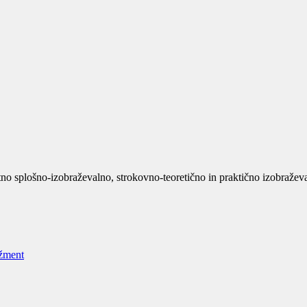
no splošno-izobraževalno, strokovno-teoretično in praktično izobraževan
žment