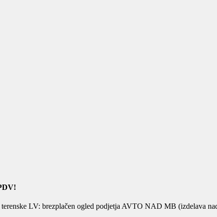
PDV!
o terenske LV: brezplačen ogled podjetja AVTO NAD MB (izdelava nadg