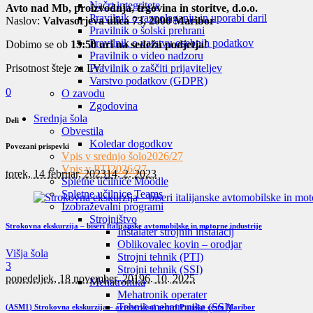
Načrt integritete
Avto nad Mb, proizvodnja, trgovina in storitve, d.o.o.
Pravilnik o razpolaganju in uporabi daril
Naslov:
Valvasorjeva ulica 73, 2000 Maribor
Pravilnik o šolski prehrani
Pravilnik o varstvu osebnih podatkov
Dobimo se ob
15:50 uri na sedežu podjetja
!
Pravilnik o video nadzoru
Pravilnik o zaščiti prijaviteljev
Prisotnost šteje za LV!
Varstvo podatkov (GDPR)
0
O zavodu
Zgodovina
Srednja šola
Deli
Obvestila
Koledar dogodkov
Povezani prispevki
Vpis v srednjo šolo
2026/27
Vpis v PTI
2026/27
torek, 14 februar, 2023
14. 2. 2023
Spletne učilnice Moodle
Spletne učilnice Teams
Izobraževalni programi
Strojništvo
Strokovna ekskurzija – biseri italijanske avtomobilske in motorne industrije
Inštalater strojnih inštalacij
Oblikovalec kovin – orodjar
Višja šola
Strojni tehnik (PTI)
3
Strojni tehnik (SSI)
ponedeljek, 18 november, 2019
6. 10. 2025
Mehatronika
Mehatronik operater
Tehnik mehatronike (SSI)
(ASM1) Strokovna ekskurzija – avtoservisni centri Ptujska cesta Maribor