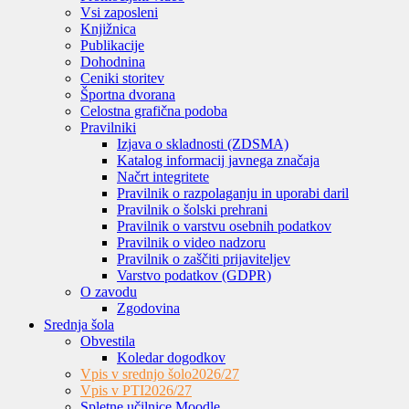
Vsi zaposleni
Knjižnica
Publikacije
Dohodnina
Ceniki storitev
Športna dvorana
Celostna grafična podoba
Pravilniki
Izjava o skladnosti (ZDSMA)
Katalog informacij javnega značaja
Načrt integritete
Pravilnik o razpolaganju in uporabi daril
Pravilnik o šolski prehrani
Pravilnik o varstvu osebnih podatkov
Pravilnik o video nadzoru
Pravilnik o zaščiti prijaviteljev
Varstvo podatkov (GDPR)
O zavodu
Zgodovina
Srednja šola
Obvestila
Koledar dogodkov
Vpis v srednjo šolo
2026/27
Vpis v PTI
2026/27
Spletne učilnice Moodle