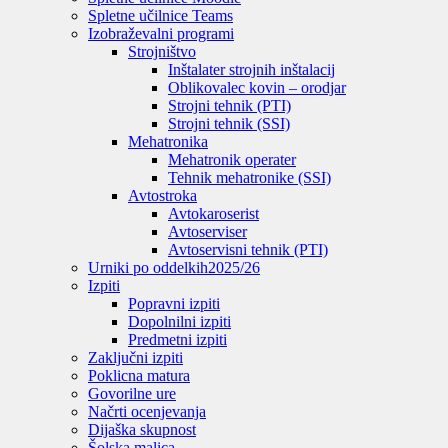
Spletne učilnice Teams
Izobraževalni programi
Strojništvo
Inštalater strojnih inštalacij
Oblikovalec kovin – orodjar
Strojni tehnik (PTI)
Strojni tehnik (SSI)
Mehatronika
Mehatronik operater
Tehnik mehatronike (SSI)
Avtostroka
Avtokaroserist
Avtoserviser
Avtoservisni tehnik (PTI)
Urniki po oddelkih
2025/26
Izpiti
Popravni izpiti
Dopolnilni izpiti
Predmetni izpiti
Zaključni izpiti
Poklicna matura
Govorilne ure
Načrti ocenjevanja
Dijaška skupnost
Šolska malica