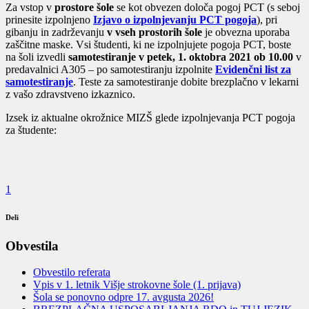
Za vstop v
prostore šole
se kot obvezen določa pogoj PCT (s seboj
prinesite izpolnjeno
Izjavo o izpolnjevanju PCT pogoja
), pri
gibanju in zadrževanju
v vseh prostorih šole
je obvezna uporaba
zaščitne maske. Vsi študenti, ki ne izpolnjujete pogoja PCT, boste
na šoli izvedli
samotestiranje v petek, 1. oktobra 2021 ob 10.00
v
predavalnici A305 – po samotestiranju izpolnite
Evidenčni list za
samotestiranje
. Teste za samotestiranje dobite brezplačno v lekarni
z vašo zdravstveno izkaznico.
Izsek iz aktualne okrožnice MIZŠ glede izpolnjevanja PCT pogoja
za študente:
1
Deli
Obvestila
Obvestilo referata
Vpis v 1. letnik Višje strokovne šole (1. prijava)
Šola se ponovno odpre 17. avgusta 2026!