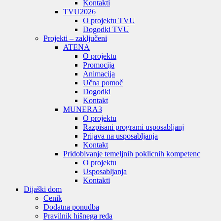
Kontakti
TVU
2026
O projektu TVU
Dogodki TVU
Projekti – zaključeni
ATENA
O projektu
Promocija
Animacija
Učna pomoč
Dogodki
Kontakt
MUNERA3
O projektu
Razpisani programi usposabljanj
Prijava na usposabljanja
Kontakt
Pridobivanje temeljnih poklicnih kompetenc
O projektu
Usposabljanja
Kontakti
Dijaški dom
Cenik
Dodatna ponudba
Pravilnik hišnega reda