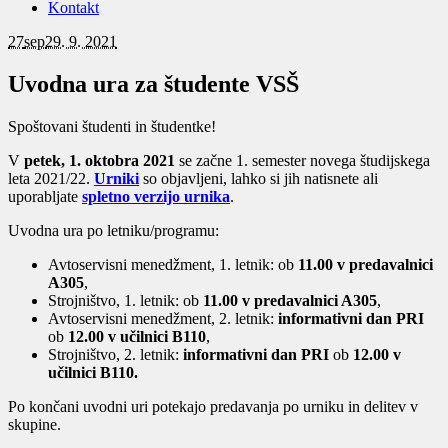
Kontakt
27
sep
29. 9. 2021
Uvodna ura za študente VSŠ
Spoštovani študenti in študentke!
V
petek, 1. oktobra 2021
se začne 1. semester novega študijskega
leta 2021/22.
Urniki
so objavljeni, lahko si jih natisnete ali
uporabljate
spletno verzijo urnika
.
Uvodna ura po letniku/programu:
Avtoservisni menedžment, 1. letnik: ob
11.00 v predavalnici
A305
,
Strojništvo, 1. letnik: ob
11.00 v predavalnici A305
,
Avtoservisni menedžment, 2. letnik:
informativni dan PRI
ob
12.00 v učilnici B110
,
Strojništvo, 2. letnik:
informativni dan PRI
ob
12.00 v
učilnici B110.
Po končani uvodni uri potekajo predavanja po urniku in delitev v
skupine.