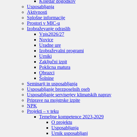
Koledar dogodkov
Usposabljanja
Aktivnosti
Splošne informacije
Prostori v MIC-u
Izobraževanje odraslih
Vpis
2026/27
Novice
Uradne ure
Izobraževalni programi
Urniki
Zaključni izpit
Poklicna matura
Obrazci
Šolnine
Seminarji in usposabljanja
Usposabljanje brezposelnih oseb
Usposabljanje serviserjev klimatskih naprav
Priprave na mojstrske izpite
NPK
Projekti – v teku
Temeljne kompetence 2023-2029
O projektu
Usposabljanja
Urnik usposabljanj