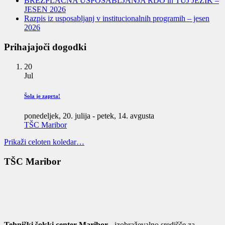
BREZPLAČNA USPOSABLJANJA RDO in TUJ JEZIK –
JESEN 2026
Razpis iz usposabljanj v institucionalnih programih – jesen
2026
Prihajajoči dogodki
20
Jul
Šola je zaprta!
ponedeljek, 20. julija
-
petek, 14. avgusta
TŠC Maribor
Prikaži celoten koledar…
TŠC Maribor
Tehniški šolski center Maribor
- izobraževalno središče za