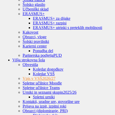
Šolsko glasilo
Učbeniški sklad
ERASMUS+
ERASMUS+ za dijake
ERASMUS+ razpisi
ERASMUS+ utrinki s preteklih mobilnosti
Kakovost
Obrazci, vloge
Šolski pravilniki
Karierni center
Ponudba del
Partnerska podjetja
PUD
Višja strokovna šola
Obvestila
Koledar dogodkov
Koledar VSŠ
Vpis v VSŠ
2026/27
Spletne učilnice Moodle
Spletne učilnice Teams
Urniki in seznami skupin
2025/26
Spletni urniki
Kontakti, uradne ure, govorilne ure
Prijava na izpit, izpitni roki
Obrazci (diplomiranje, PRI)