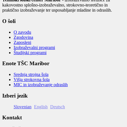
kakovostno splošno-izobraževalno, strokovno-teoretično in
praktično izobraževanje ter usposabljanje mladine in odraslih.
O šoli
O zavodu
Zgodovina
Zaposleni
Izobraževalni programi
Študijski programi
Enote TŠC Maribor
Srednja strojna šola
Višja strokovna šola
MIC in izobraževanje odraslih
Izberi jezik
Slovenian
English
Deutsch
Kontakt