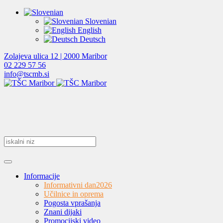
Slovenian
English
Deutsch
Zolajeva ulica 12 | 2000 Maribor
02 229 57 56
info@tscmb.si
Informacije
Informativni dan
2026
Učilnice in oprema
Pogosta vprašanja
Znani dijaki
Promocijski video