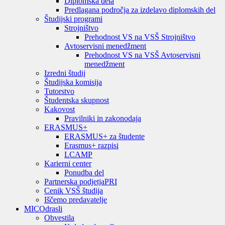
Diplomska dela
Predlagana področja za izdelavo diplomskih del
Študijski programi
Strojništvo
Prehodnost VS na VSŠ Strojništvo
Avtoservisni menedžment
Prehodnost VS na VSŠ Avtoservisni
menedžment
Izredni študij
Študijska komisija
Tutorstvo
Študentska skupnost
Kakovost
Pravilniki in zakonodaja
ERASMUS+
ERASMUS+ za študente
Erasmus+ razpisi
LCAMP
Karierni center
Ponudba del
Partnerska podjetja
PRI
Cenik VSŠ študija
Iščemo predavatelje
MIC
Odrasli
Obvestila