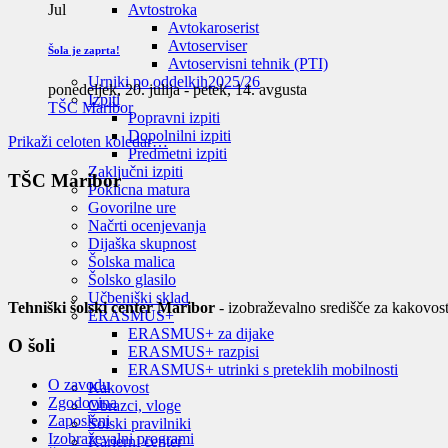
Avtostroka
Jul
Avtokaroserist
Avtoserviser
Šola je zaprta!
Avtoservisni tehnik (PTI)
Urniki po oddelkih
2025/26
ponedeljek, 20. julija
-
petek, 14. avgusta
Izpiti
TŠC Maribor
Popravni izpiti
Dopolnilni izpiti
Prikaži celoten koledar…
Predmetni izpiti
Zaključni izpiti
TŠC Maribor
Poklicna matura
Govorilne ure
Načrti ocenjevanja
Dijaška skupnost
Šolska malica
Šolsko glasilo
Učbeniški sklad
Tehniški šolski center Maribor
- izobraževalno središče za kakovost
ERASMUS+
ERASMUS+ za dijake
O šoli
ERASMUS+ razpisi
ERASMUS+ utrinki s preteklih mobilnosti
O zavodu
Kakovost
Zgodovina
Obrazci, vloge
Zaposleni
Šolski pravilniki
Izobraževalni programi
Karierni center