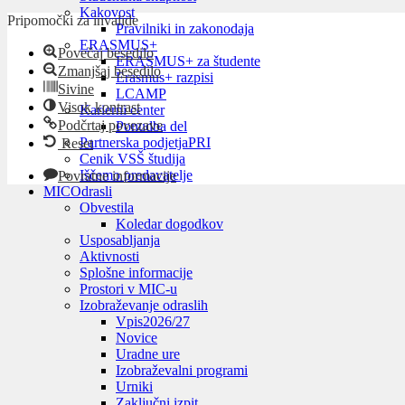
Kakovost
Pripomočki za invalide
Pravilniki in zakonodaja
ERASMUS+
Povečaj besedilo
ERASMUS+ za študente
Zmanjšaj besedilo
Erasmus+ razpisi
Sivine
LCAMP
Visok kontrast
Karierni center
Podčrtaj povezave
Ponudba del
Partnerska podjetja
PRI
Reset
Cenik VSŠ študija
Iščemo predavatelje
Povratne informacije
MIC
Odrasli
Obvestila
Koledar dogodkov
Usposabljanja
Aktivnosti
Splošne informacije
Prostori v MIC-u
Izobraževanje odraslih
Vpis
2026/27
Novice
Uradne ure
Izobraževalni programi
Urniki
Zaključni izpit