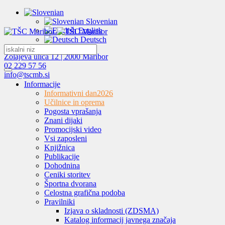
Slovenian
English
Deutsch
Zolajeva ulica 12 | 2000 Maribor
02 229 57 56
info@tscmb.si
Informacije
Informativni dan
2026
Učilnice in oprema
Pogosta vprašanja
Znani dijaki
Promocijski video
Vsi zaposleni
Knjižnica
Publikacije
Dohodnina
Ceniki storitev
Športna dvorana
Celostna grafična podoba
Pravilniki
Izjava o skladnosti (ZDSMA)
Katalog informacij javnega značaja