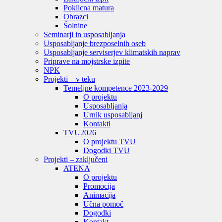
Poklicna matura
Obrazci
Šolnine
Seminarji in usposabljanja
Usposabljanje brezposelnih oseb
Usposabljanje serviserjev klimatskih naprav
Priprave na mojstrske izpite
NPK
Projekti – v teku
Temeljne kompetence 2023-2029
O projektu
Usposabljanja
Urnik usposabljanj
Kontakti
TVU
2026
O projektu TVU
Dogodki TVU
Projekti – zaključeni
ATENA
O projektu
Promocija
Animacija
Učna pomoč
Dogodki
Kontakt