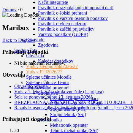
Načrt integritete
Pravilnik o razpolaganju in uporabi daril
Domov
/
0
Pravilnik o šolski prehrani
Pravilnik o varstvu osebnih podatkov
Pravilnik o video nadzoru
Maribox
Pravilnik o zaščiti prijaviteljev
Varstvo podatkov (GDPR)
O zavodu
Back to Dogodki
Zgodovina
Srednja šola
Prihodnji Dogodki
Obvestila
Koledar dogodkov
Ni bilo najdenih rezultatov.
Vpis v srednjo šolo
2026/27
Vpis v PTI
2026/27
Obvestila
Spletne učilnice Moodle
Spletne učilnice Teams
Obvestilo referata
Izobraževalni programi
Vpis v 1. letnik Višje strokovne šole (1. prijava)
Strojništvo
Šola se ponovno odpre 17. avgusta 2026!
Inštalater strojnih inštalacij
BREZPLAČNA USPOSABLJANJA RDO in TUJ JEZIK – J
Oblikovalec kovin – orodjar
Razpis iz usposabljanj v institucionalnih programih – jesen 202
Strojni tehnik (PTI)
Strojni tehnik (SSI)
Prihajajoči dogodki
Mehatronika
Mehatronik operater
Tehnik mehatronike (SSI)
20