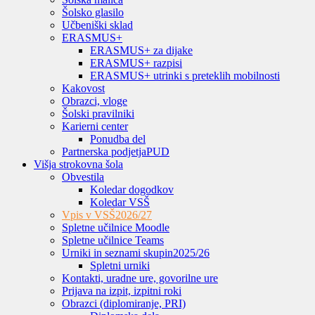
Šolsko glasilo
Učbeniški sklad
ERASMUS+
ERASMUS+ za dijake
ERASMUS+ razpisi
ERASMUS+ utrinki s preteklih mobilnosti
Kakovost
Obrazci, vloge
Šolski pravilniki
Karierni center
Ponudba del
Partnerska podjetja
PUD
Višja strokovna šola
Obvestila
Koledar dogodkov
Koledar VSŠ
Vpis v VSŠ
2026/27
Spletne učilnice Moodle
Spletne učilnice Teams
Urniki in seznami skupin
2025/26
Spletni urniki
Kontakti, uradne ure, govorilne ure
Prijava na izpit, izpitni roki
Obrazci (diplomiranje, PRI)