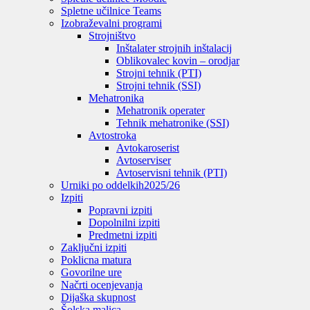
Spletne učilnice Teams
Izobraževalni programi
Strojništvo
Inštalater strojnih inštalacij
Oblikovalec kovin – orodjar
Strojni tehnik (PTI)
Strojni tehnik (SSI)
Mehatronika
Mehatronik operater
Tehnik mehatronike (SSI)
Avtostroka
Avtokaroserist
Avtoserviser
Avtoservisni tehnik (PTI)
Urniki po oddelkih
2025/26
Izpiti
Popravni izpiti
Dopolnilni izpiti
Predmetni izpiti
Zaključni izpiti
Poklicna matura
Govorilne ure
Načrti ocenjevanja
Dijaška skupnost
Šolska malica