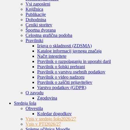
Vsi zaposleni
Knjižnica
Publikacije
Dohodnina
Ceniki storitev
Športna dvorana
Celostna grafična podoba
Pravilniki
Izjava o skladnosti (ZDSMA)
Katalog informacij javnega značaja
Načrt integritete
Pravilnik o razpolaganju in uporabi daril
Pravilnik o šolski prehrani
Pravilnik o varstvu osebnih podatkov
Pravilnik o video nadzoru
Pravilnik o zaščiti prijaviteljev
Varstvo podatkov (GDPR)
O zavodu
Zgodovina
Srednja šola
Obvestila
Koledar dogodkov
Vpis v srednjo šolo
2026/27
Vpis v PTI
2026/27
Spletne učilnice Moodle