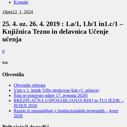
Kontakt
18
apr
12. 1. 2024
25. 4. oz. 26. 4. 2019 : 1.a/1, 1.b/1 in1.c/1 –
Knjižnica Tezno in delavnica Učenje
učenja
0
Deli
Obvestila
Obvestilo referata
Vpis v 1. letnik Višje strokovne šole (1. prijava)
Šola se ponovno odpre 17. avgusta 2026!
BREZPLAČNA USPOSABLJANJA RDO in TUJ JEZIK –
JESEN 2026
Razpis iz usposabljanj v institucionalnih programih – jesen
2026
Prihajajoči dogodki