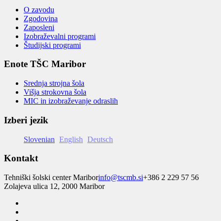
O zavodu
Zgodovina
Zaposleni
Izobraževalni programi
Študijski programi
Enote TŠC Maribor
Srednja strojna šola
Višja strokovna šola
MIC in izobraževanje odraslih
Izberi jezik
Slovenian
English
Deutsch
Kontakt
Tehniški šolski center Maribor
info@tscmb.si
+386 2 229 57 56
Zolajeva ulica 12, 2000 Maribor