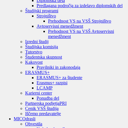
Diplomska dela
Predlagana področja za izdelavo diplomskih del
Študijski programi
Strojništvo
Prehodnost VS na VSŠ Strojništvo
Avtoservisni menedžment
Prehodnost VS na VSŠ Avtoservisni
menedžment
Izredni študij
Študijska komisija
Tutorstvo
Študentska skupnost
Kakovost
Pravilniki in zakonodaja
ERASMUS+
ERASMUS+ za študente
Erasmus+ razpisi
LCAMP
Karierni center
Ponudba del
Partnerska podjetja
PRI
Cenik VSŠ študija
Iščemo predavatelje
MIC
Odrasli
Obvestila