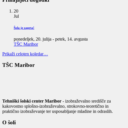
20
Jul
Šola je zaprta!
ponedeljek, 20. julija
-
petek, 14. avgusta
TŠC Maribor
Prikaži celoten koledar…
TŠC Maribor
Tehniški šolski center Maribor
- izobraževalno središče za
kakovostno splošno-izobraževalno, strokovno-teoretično in
praktično izobraževanje ter usposabljanje mladine in odraslih.
O šoli