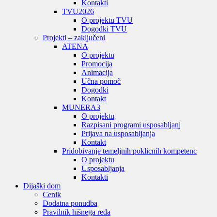
Kontakti
TVU
2026
O projektu TVU
Dogodki TVU
Projekti – zaključeni
ATENA
O projektu
Promocija
Animacija
Učna pomoč
Dogodki
Kontakt
MUNERA3
O projektu
Razpisani programi usposabljanj
Prijava na usposabljanja
Kontakt
Pridobivanje temeljnih poklicnih kompetenc
O projektu
Usposabljanja
Kontakti
Dijaški dom
Cenik
Dodatna ponudba
Pravilnik hišnega reda