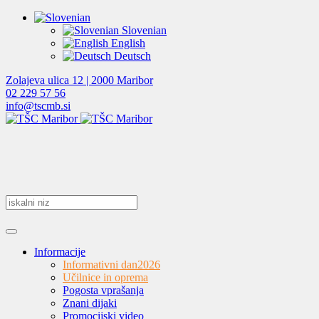
Slovenian
English
Deutsch
Zolajeva ulica 12 | 2000 Maribor
02 229 57 56
info@tscmb.si
Informacije
Informativni dan
2026
Učilnice in oprema
Pogosta vprašanja
Znani dijaki
Promocijski video