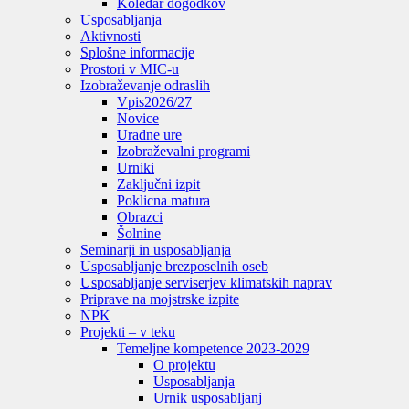
Koledar dogodkov
Usposabljanja
Aktivnosti
Splošne informacije
Prostori v MIC-u
Izobraževanje odraslih
Vpis
2026/27
Novice
Uradne ure
Izobraževalni programi
Urniki
Zaključni izpit
Poklicna matura
Obrazci
Šolnine
Seminarji in usposabljanja
Usposabljanje brezposelnih oseb
Usposabljanje serviserjev klimatskih naprav
Priprave na mojstrske izpite
NPK
Projekti – v teku
Temeljne kompetence 2023-2029
O projektu
Usposabljanja
Urnik usposabljanj